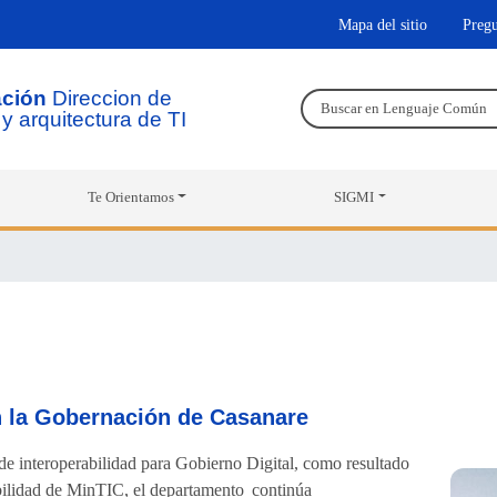
Pasar
Mapa del sitio
Pregu
al
contenido
ación
Direccion de
principal
y arquitectura de TI
Te Orientamos
SIGMI
n la Gobernación de Casanare
e interoperabilidad para Gobierno Digital, como resultado
bilidad de MinTIC, el departamento continúa