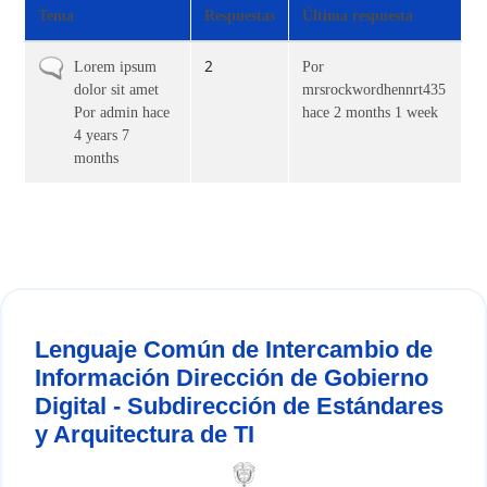
Tema
Respuestas
Última respuesta
Ordenar
ascendent
2
Discusión
Lorem ipsum
Por
normal
dolor sit amet
mrsrockwordhennrt435
Por
admin
hace
hace 2 months 1 week
4 years 7
months
Lenguaje Común de Intercambio de
Información Dirección de Gobierno
Digital - Subdirección de Estándares
y Arquitectura de TI